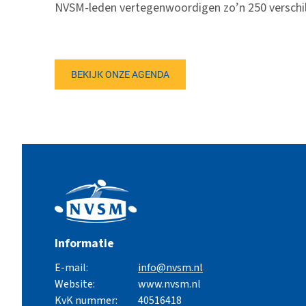
NVSM-leden vertegenwoordigen zo’n 250 verschil
BEKIJK ONZE AGENDA
Informatie
E-mail:
info@nvsm.nl
Website:
www.nvsm.nl
KvK nummer:
40516418