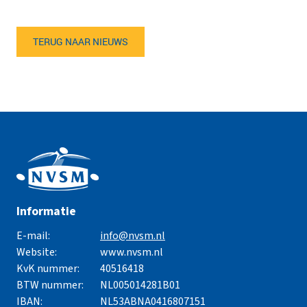
TERUG NAAR NIEUWS
Informatie
E-mail:
info@nvsm.nl
Website:
www.nvsm.nl
KvK nummer:
40516418
BTW nummer:
NL005014281B01
IBAN:
NL53ABNA0416807151